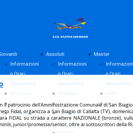
Giovanili
Assoluti
Master
Informazioni
Informazioni
Informazio
e Orari
e Orari
e Orari
o
Allenamenti
Allenamenti
Allenamenti
Iscrizioni
Iscrizioni
Gare
Gare
Gare
Record
n il patrocinio dell’Amministrazione Comunale di San Biagio 
eto Fidal, organizza a San Biagio di Callalta (TV), domeni
Record
Record
gara FIDAL su strada a carattere NAZIONALE (bronze), sulla
Assoluti
minili, junior/promesse/senior, oltre ai sottoscrittori della 
Record