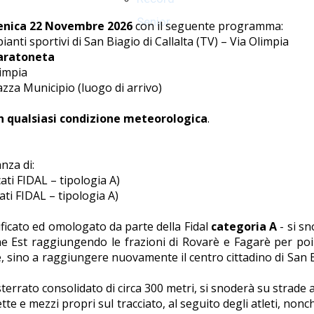
Senior
nica 22 Novembre 2026
con il seguente programma:
anti sportivi di San Biagio di Callalta (TV) – Via Olimpia
Maratoneta
limpia
azza Municipio (luogo di arrivo)
n qualsiasi condizione meteorologica
.
nza di:
i FIDAL – tipologia A)
i FIDAL – tipologia A)
rtificato ed omologato da parte della Fidal
categoria A
- si s
ione Est raggiungendo le frazioni di Rovarè e Fagarè per po
è, sino a raggiungere nuovamente il centro cittadino di San Bi
sterrato consolidato di circa 300 metri, si snoderà su strade as
ette e mezzi propri sul tracciato, al seguito degli atleti, no