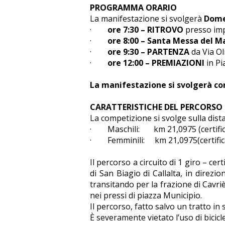
PROGRAMMA ORARIO
La manifestazione si svolgerà
Dome
·
ore 7:30 – RITROVO
presso impi
·
ore 8:00 – Santa Messa del 
·
ore 9:30 – PARTENZA
da Via O
·
ore 12:00 – PREMIAZIONI
in Pi
La manifestazione si svolgerà co
CARATTERISTICHE DEL PERCORSO
La competizione si svolge sulla dista
· Maschili: km 21,0975 (certificat
· Femminili: km 21,0975(certificat
Il percorso a circuito di 1 giro – ce
di San Biagio di Callalta, in direz
transitando per la frazione di Cavri
nei pressi di piazza Municipio.
Il percorso, fatto salvo un tratto in 
È severamente vietato l’uso di bicicl