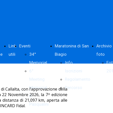
Link
Eventi
Maratonina di San
Archivio
ne
utili
34°
Biagio
foto
Memorial
Info
Fo
6°
Iscrizioni
20
Meeting
Regolamento
Memorial
Percorso
di Callalta, con l’approvazione della
ca 22 Novembre 2026, la 7^ edizione
B.
 distanza di 21,097 km, aperta alle
Pasqualini
RUNCARD Fidal.